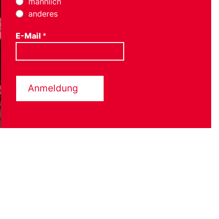
männlich
anderes
E-Mail
*
Anmeldung