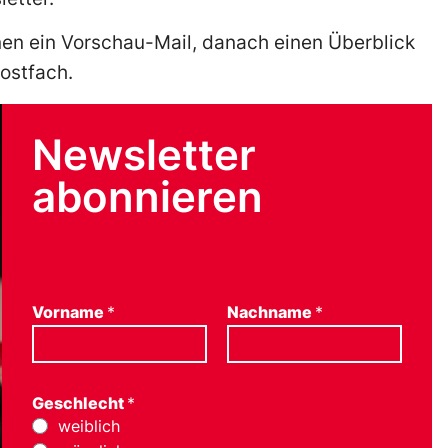
onen ein Vorschau-Mail, danach einen Überblick
Postfach.
Newsletter
abonnieren
Vorname
*
Nachname
*
Geschlecht
*
weiblich