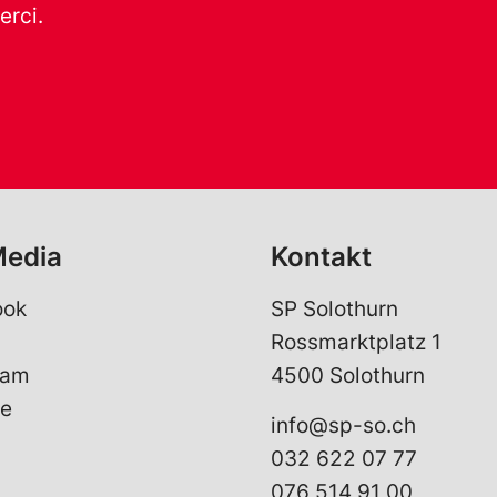
erci.
Media
Kontakt
ook
SP Solothurn
Rossmarktplatz 1
ram
4500 Solothurn
e
info@sp-so.ch
032 622 07 77
076 514 91 00