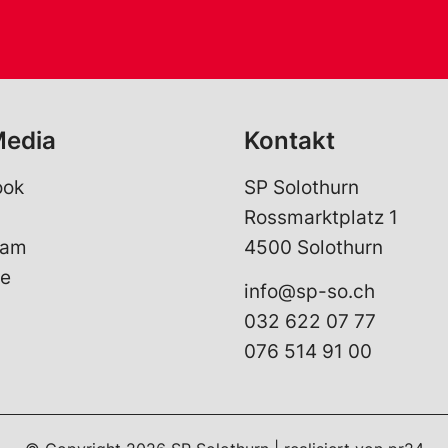
Media
Kontakt
ook
SP Solothurn
Rossmarktplatz 1
ram
4500 Solothurn
e
info@sp-so.ch
032 622 07 77
076 514 91 00