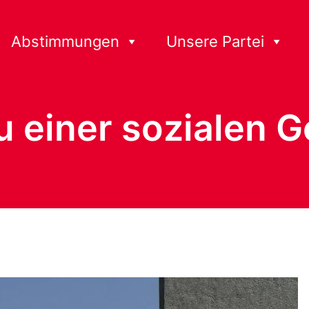
Abstimmungen
Unsere Partei
u einer sozialen G