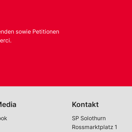
renden sowie Petitionen
erci.
Media
Kontakt
ook
SP Solothurn
Rossmarktplatz 1