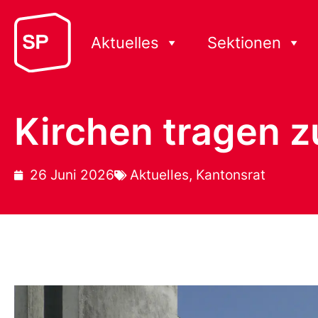
Aktuelles
Sektionen
Kirchen tragen z
26 Juni 2026
Aktuelles
,
Kantonsrat