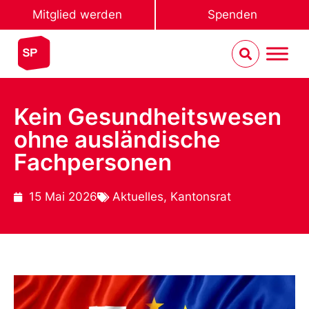
Mitglied werden
Spenden
Kein Gesundheitswesen
ohne ausländische
Fachpersonen
15 Mai 2026
Aktuelles
,
Kantonsrat