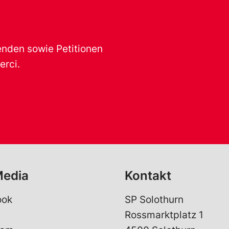
renden sowie Petitionen
erci.
Media
Kontakt
ook
SP Solothurn
Rossmarktplatz 1