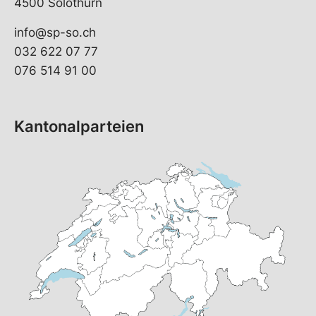
4500 Solothurn
info@sp-so.ch
032 622 07 77
076 514 91 00
Kantonalparteien