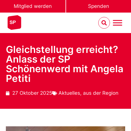
Mitglied werden
Spenden
Gleichstellung erreicht?
Anlass der SP
Schönenwerd mit Angela
Petiti
27 Oktober 2025
Aktuelles
,
aus der Region