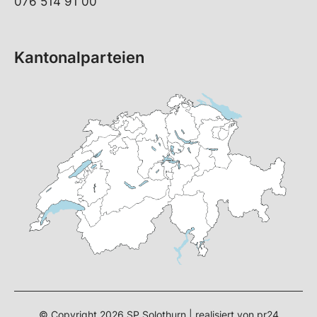
076 514 91 00
Kantonalparteien
© Copyright 2026 SP Solothurn | realisiert von
pr24