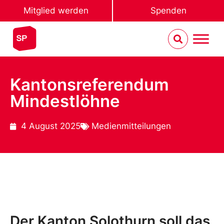
Mitglied werden
Spenden
Kantonsreferendum
Mindestlöhne
4 August 2025
Medienmitteilungen
Der Kanton Solothurn soll das