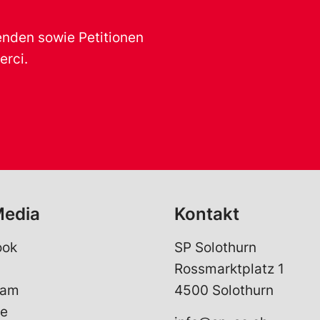
renden sowie Petitionen
erci.
Media
Kontakt
ook
SP Solothurn
Rossmarktplatz 1
ram
4500 Solothurn
e