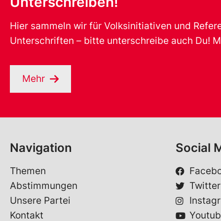
Unterschreiben!
Hier sammeln wir für Volksinitiativen und Refe
Unterschriften – bitte unterschreibe auch Du! M
Mehr
Navigation
Social 
Themen
Faceb
Abstimmungen
Twitter
Unsere Partei
Instag
Kontakt
Youtub